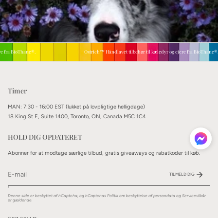
 fra BioThane®.
Ostrich™ Håndlavet tilbehør til kæledyr og ejere fra BioThane®.
Timer
MAN: 7:30 - 16:00 EST (lukket på lovpligtige helligdage)
18 King St E, Suite 1400, Toronto, ON, Canada M5C 1C4
HOLD DIG OPDATERET
Abonner for at modtage særlige tilbud, gratis giveaways og rabatkoder til køb.
TILMELD DIG
'
Denne side er beskyttet af hCaptcha, og hCaptchas
Politik om beskyttelse af persondata
og
Servicevilkår
er gældende.