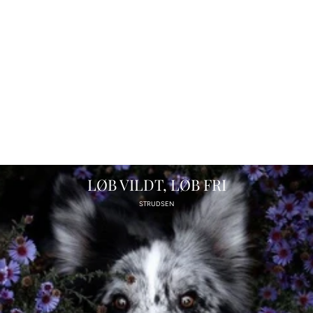
English
Currency/Devise
USD ($)
CONTINUE/CONTINUER
LØB VILDT, LØB FRI
STRUDSEN