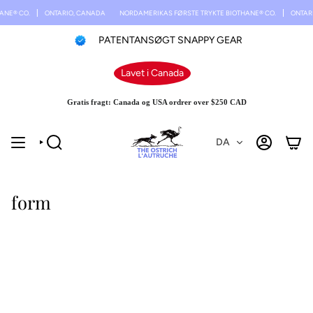
Spring
NE® CO.
ONTARIO, CANADA
NORDAMERIKAS FØRSTE TRYKTE BIOTHANE® CO.
ONTARI
til
indhold
PATENTANSØGT SNAPPY GEAR
Lavet i Canada
Gratis fragt: Canada og USA ordrer over $250 CAD
DA
SØGE
KONTO
form