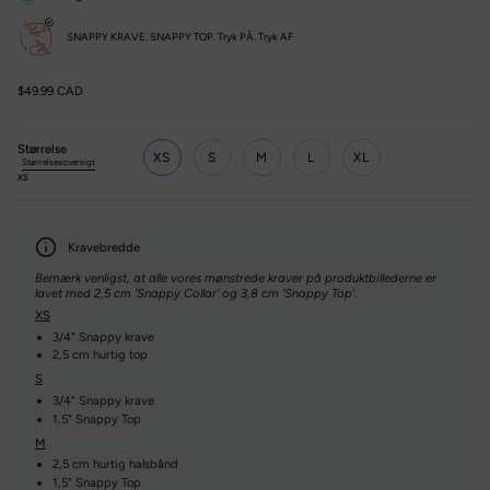
SNAPPY KRAVE. SNAPPY TOP. Tryk PÅ. Tryk AF
$49.99 CAD
Størrelse
XS
S
M
L
XL
Størrelsesoversigt
XS
Kravebredde
Bemærk venligst, at alle vores mønstrede kraver på produktbillederne er
lavet med 2,5 cm 'Snappy Collar' og 3,8 cm 'Snappy Top'.
XS
3/4" Snappy krave
2,5 cm hurtig top
S
3/4" Snappy krave
1,5" Snappy Top
M
2,5 cm hurtig halsbånd
1,5" Snappy Top