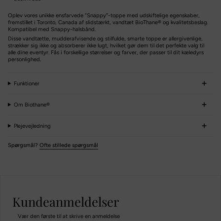
Oplev vores unikke ensfarvede "Snappy"-toppe med udskiftelige egenskaber,
fremstillet i Toronto, Canada af slidstærkt, vandtæt BioThane® og kvalitetsbeslag.
Kompatibel med Snappy-halsbånd.
Disse vandtætte, mudderafvisende og stilfulde, smarte toppe er allergivenlige,
strækker sig ikke og absorberer ikke lugt, hvilket gør dem til det perfekte valg til
alle dine eventyr. Fås i forskellige størrelser og farver, der passer til dit kæledyrs
personlighed.
Welcome to The Ostrich
It seems that you are in
United States
. Choose the option
Funktioner
you prefer:
Om Biothane®
Ship to/Envoyez à
Plejevejledning
United States
Spørgsmål?
Ofte stillede spørgsmål
Language/Langue
English
Currency/Devise
Kundeanmeldelser
USD ($)
Vær den første til at skrive en anmeldelse