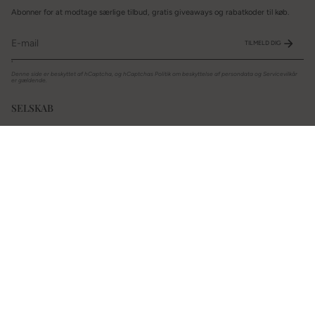
Abonner for at modtage særlige tilbud, gratis giveaways og rabatkoder til køb.
TILMELD DIG
'
Denne side er beskyttet af hCaptcha, og hCaptchas
Politik om beskyttelse af persondata
og
Servicevilkår
er gældende.
SELSKAB
Om
Begivenheder
Størrelsesoversigt
Ofte stillede spørgsmål
STØTTE
Kontakt os
Garanti
Legal
Forsendelsespolitik