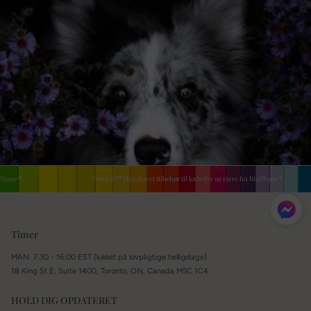
ne®.
Ostrich™ Håndlavet tilbehør til kæledyr og ejere fra BioThane®.
Timer
MAN: 7:30 - 16:00 EST (lukket på lovpligtige helligdage)
18 King St E, Suite 1400, Toronto, ON, Canada M5C 1C4
HOLD DIG OPDATERET