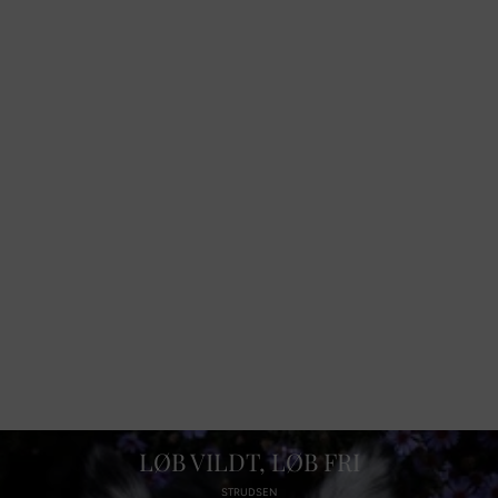
LØB VILDT, LØB FRI
STRUDSEN