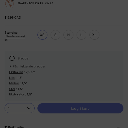
SNAPPY TOP. Klik PÅ. Klik AF
$13.99 CAD
Størrelse
XS
S
M
L
XL
Størrelsesoversigt
XS
Bredde
⚘ Fås i følgende bredder:
Ekstra lille
:
2,5 cm
Lille
:
1,5"
Mellem
:
1,5"
Stor
:
1,5"
Ekstra stor
:
1,5"
1
Læg i kurv
Beskrivelse