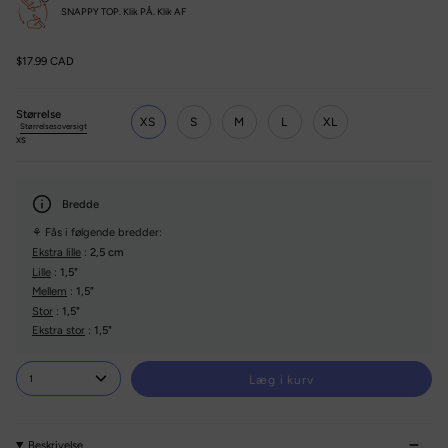
SNAPPY TOP. Klik PÅ. Klik AF
$17.99 CAD
Størrelse
XS
S
M
L
XL
Størrelsesoversigt
XS
Bredde
⚘ Fås i følgende bredder:
Ekstra lille
:
2,5 cm
Lille
:
1,5"
Mellem
:
1,5"
Stor
:
1,5"
Ekstra stor
:
1,5"
1
Læg i kurv
Beskrivelse