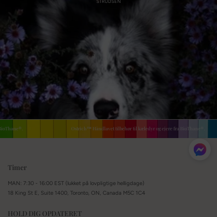
STRUDSEN
oThane®.
Ostrich™ Håndlavet tilbehør til kæledyr og ejere fra BioThane®.
Timer
MAN: 7:30 - 16:00 EST (lukket på lovpligtige helligdage)
18 King St E, Suite 1400, Toronto, ON, Canada M5C 1C4
HOLD DIG OPDATERET