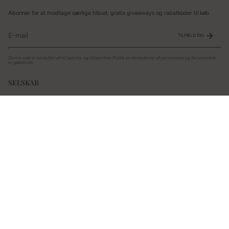
Abonner for at modtage særlige tilbud, gratis giveaways og rabatkoder til køb.
TILMELD DIG
'
Denne side er beskyttet af hCaptcha, og hCaptchas
Politik om beskyttelse af persondata
og
Servicevilkår
er gældende.
SELSKAB
Om
Begivenheder
Størrelsesoversigt
Ofte stillede spørgsmål
STØTTE
Kontakt os
Garanti
Legal