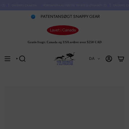
Spring
O.
ONTARIO, CANADA
NORDAMERIKAS FØRSTE TRYKTE BIOTHANE® CO.
ONTARIO, CA
til
indhold
PATENTANSØGT SNAPPY GEAR
Lavet i Canada
Gratis fragt: Canada og USA ordrer over $250 CAD
DA
SØGE
KONTO