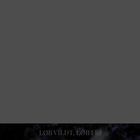
LØB VILDT, LØB FRI