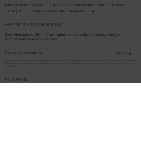
Lunes a viernes: 7:30 a. m. - 4 p. m. (hora del este) (cerrado los días festivos).
18 King St E, Suite 1400, Toronto, ON, Canadá M5C 1C4
MANTÉNGASE INFORMADO
Suscríbete para recibir ofertas especiales, obsequios gratuitos y códigos
promocionales para tus compras.
UNIRSE
Este sitio está protegido por hCaptcha y se aplican
la Política de privacidad de hCaptcha
y los
Términos
del servicio.
COMPAÑÍA
Acerca de
Eventos
Tabla de tallas
Preguntas frecuentes
APOYO