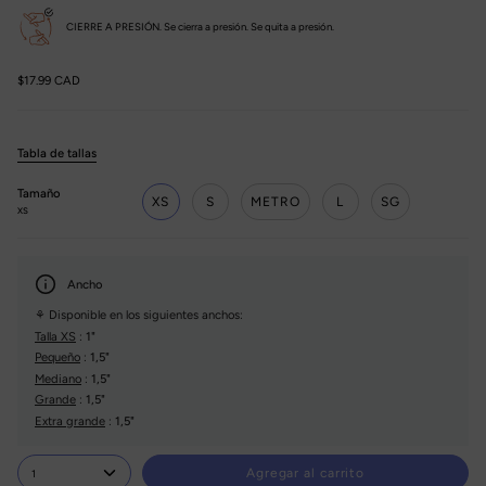
CIERRE A PRESIÓN. Se cierra a presión. Se quita a presión.
$17.99 CAD
Tabla de tallas
Tamaño
XS
S
METRO
L
SG
XS
Ancho
⚘ Disponible en los siguientes anchos:
Talla XS
:
1"
Pequeño
:
1,5"
Mediano
:
1,5"
Grande
:
1,5"
Extra grande
:
1,5"
Agregar al carrito
1