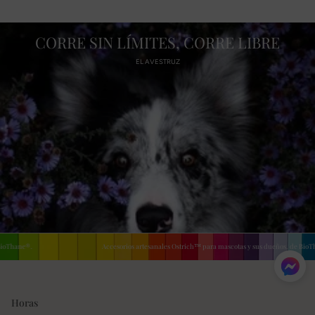
CORRE SIN LÍMITES, CORRE LIBRE
EL AVESTRUZ
Thane®.
Accesorios artesanales Ostrich™ para mascotas y sus dueños, de BioThan
Horas