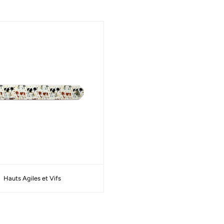
Welcome to The Ostrich
Hauts Agiles et Vifs
It seems that you are in
United States
. Choose the option you
prefer: