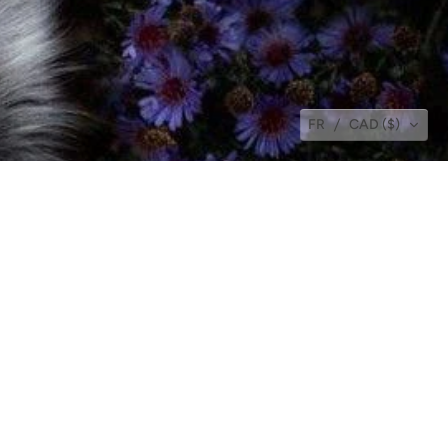
FR
CAD ($)