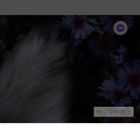
FR
CAD ($)