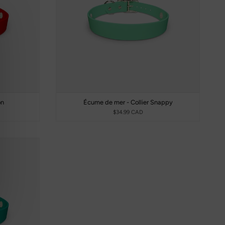
on
Écume de mer - Collier Snappy
$34.99 CAD