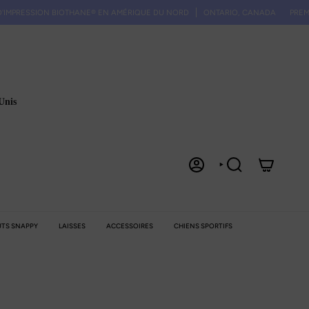
SSION BIOTHANE® EN AMÉRIQUE DU NORD
ONTARIO, CANADA
PREMIÈRE SO
Unis
COMPTE
RECHERCHE
TS SNAPPY
LAISSES
ACCESSOIRES
CHIENS SPORTIFS