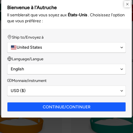
Bienvenue à l'Autruche
Il semblerait que vous soyez aux
États-Unis
. Choisissez l'option
que vous préférez :
Ship to/Envoyez à
United States
Language/Langue
Pin - Collier à ressort
Poppy - Collier à pressi
$34.99 CAD
$34.99 CAD
English
Monnaie/instrument
USD ($)
CONTINUE/CONTINUER