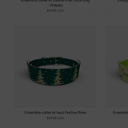
Ensemble collier et couvre-chef Dock Dog
Evergr
- Snappy
$49.99 CAD
Ensemble collier et haut Festive Pines
Ensemble
$49.99 CAD