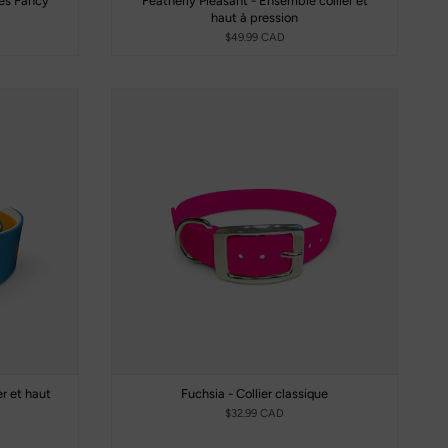
ces Fancy
Featherly Pleasant - Ensemble collier et
haut à pression
$49.99 CAD
er et haut
Fuchsia - Collier classique
$32.99 CAD