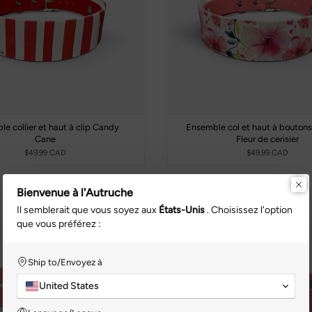
e collier et haut à clip Candy
Ensemble col et haut à boutons
Cane
Fleur de cerisier
$49.99 CAD
$49.99 CAD
Bienvenue à l'Autruche
Il semblerait que vous soyez aux
États-Unis
. Choisissez l'option
que vous préférez :
Ship to/Envoyez à
United States