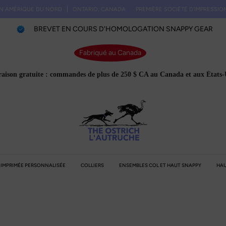
E DU NORD
ONTARIO, CANADA
PREMIÈRE SOCIÉTÉ D'IMPRESSION BIOTHAN
BREVET EN COURS D'HOMOLOGATION SNAPPY GEAR
Fabriqué au Canada
raison gratuite : commandes de plus de 250 $ CA au Canada et aux États-
E IMPRIMÉE PERSONNALISÉE
COLLIERS
ENSEMBLES COL ET HAUT SNAPPY
HAU