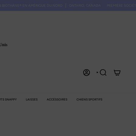
E® EN AMÉRIQUE DU NORD
ONTARIO, CANADA
PREMIÈRE SOCIÉTÉ D'IMPRES
Unis
COMPTE
RECHERCHE
TS SNAPPY
LAISSES
ACCESSOIRES
CHIENS SPORTIFS