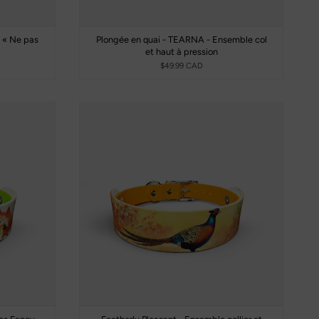
f « Ne pas
Plongée en quai - TEARNA - Ensemble col
et haut à pression
$49.99 CAD