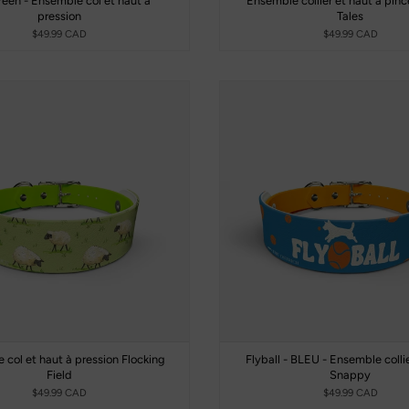
een - Ensemble col et haut à
Ensemble collier et haut à pin
pression
Tales
$49.99 CAD
$49.99 CAD
 col et haut à pression Flocking
Flyball - BLEU - Ensemble colli
Field
Snappy
$49.99 CAD
$49.99 CAD