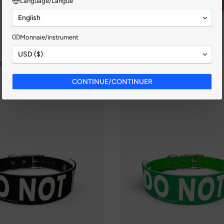
Language/Langue
English
Monnaie/instrument
USD ($)
Corail - Collier à ressort
Corail - Ensemble collier et haut
$34.99 CAD
$45.99 CAD
CONTINUE/CONTINUER